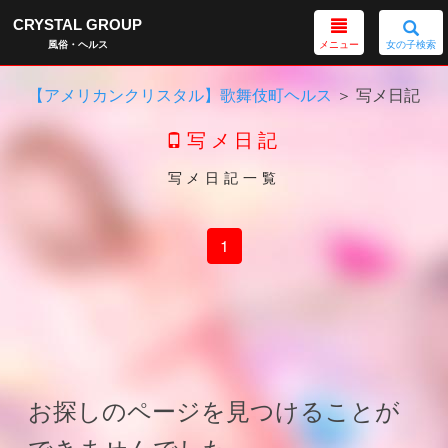
CRYSTAL GROUP
メニュー
女の子検索
風俗・ヘルス
【アメリカンクリスタル】歌舞伎町ヘルス
＞ 写メ日記
写メ日記
写メ日記一覧
1
お探しのページを見つけることが
できませんでした。