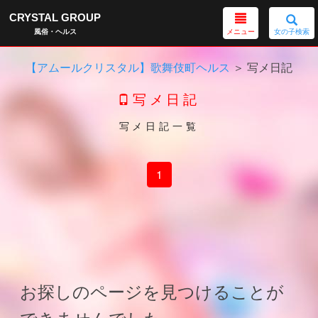
CRYSTAL GROUP
メニュー
女の子検索
風俗・ヘルス
【アムールクリスタル】歌舞伎町ヘルス
＞ 写メ日記
写メ日記
写メ日記一覧
1
お探しのページを見つけることが
できませんでした。