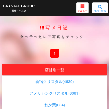
CRYSTAL GROUP
メニュー
女の子検索
風俗・ヘルス
写メ日記
女の子の激レア写真をチェック！
1
店舗別一覧
新宿クリスタル(4630)
アメリカンクリスタル(6061)
わか葉(634)