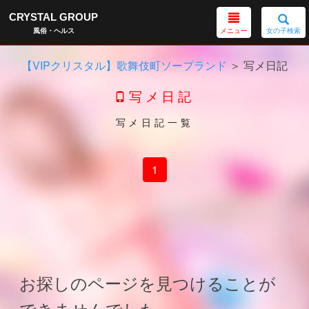
CRYSTAL GROUP
メニュー
女の子検索
風俗・ヘルス
【VIPクリスタル】歌舞伎町ソープランド
＞ 写メ日記
写メ日記
写メ日記一覧
1
お探しのページを見つけることが
できませんでした。